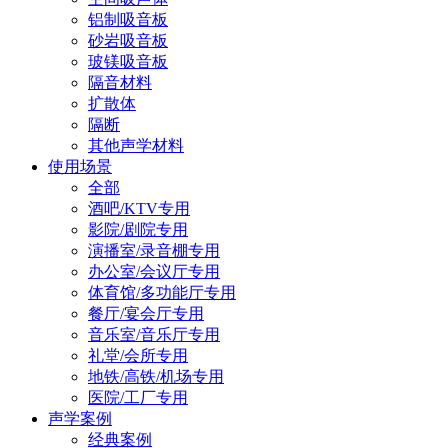
铝制吸音板
砂岩吸音板
玻镁吸音板
隔音材料
扩散体
隔断
其他声学材料
使用场景
全部
酒吧/KTV专用
影院/剧院专用
演播室/录音棚专用
办公室/会议厅专用
体育馆/多功能厅专用
餐厅/宴会厅专用
音乐室/音乐厅专用
礼堂/会所专用
地铁/高铁/机场专用
医院/工厂专用
声学案例
经典案例