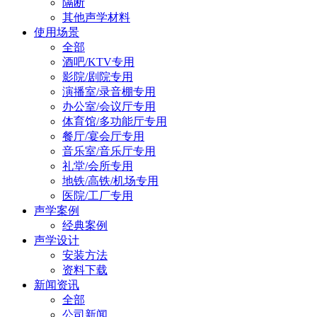
隔断
其他声学材料
使用场景
全部
酒吧/KTV专用
影院/剧院专用
演播室/录音棚专用
办公室/会议厅专用
体育馆/多功能厅专用
餐厅/宴会厅专用
音乐室/音乐厅专用
礼堂/会所专用
地铁/高铁/机场专用
医院/工厂专用
声学案例
经典案例
声学设计
安装方法
资料下载
新闻资讯
全部
公司新闻