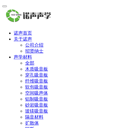
诺声首页
关于诺声
公司介绍
招贤纳士
声学材料
全部
木质吸音板
穿孔吸音板
纤维吸音板
软包吸音板
空间吸声体
铝制吸音板
砂岩吸音板
玻镁吸音板
隔音材料
扩散体