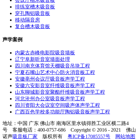
会议厅槽木吸音板
排练室槽木吸音板
穿孔陶铝吸音板
移动隔音房
复合槽木吸音板
声学案例
内蒙古赤峰电影院吸音墙板
辽宁阜新听音室墙面处理
四川南充体育馆天棚吸音吊块工程
宁夏石嘴山艺术中心防火消音板工程
安徽亳州会议厅吸音板声学工程
安徽六安影音室纤维吸音板声学工程
山东聊城影音室聚酯纤维吸音板声学工程
河北沧州办公室吸音板声学工程
四川资阳大会议室空间吸声体声学工程
广西百色学校多功能厅陶铝吸音板声学工程
地址：中国 广东 佛山市 南海区里水镇得胜工业区横二路4
号 客服电话：400-0757-686 Copyright © 2016 - 2021 佛山
诺声
吸音板厂家
版权所有
粤ICP备17085557号
网站地图