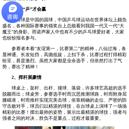
1、爱“乒”才会赢
乒乓球是中国的国球，中国乒乓球运动在世界体坛上颇负
盛名，各种国际赛事的领奖台上总能看到我国一代又一代“大
魔王”的身影。而诺声家人中也有不少的乒乓球爱好者，大家
也纷纷报名参与。
参赛者本着“友谊第一，比赛第二”的精神，八仙过海，各
显神通。长攻短挡，高抛低旋，上扣下杀，比赛过程打得精彩
纷呈，甚是激烈。虽然大家都是业余选手，但依然打出了气
势，赛出了精神！
2、挥杆展豪情
球桌上，架杆、出杆、撞球、落袋，许多球艺高超的选手
脱颖而出；球桌旁，参赛选手时而沉思推测球路，时而附身屈
膝瞄准，时而推杆实现完美击球，依靠精确的走位、严密的防
守击败对手，球员们以精湛的球技，在台球桌上演绎了一场场
精彩的比赛！摆出最帅的姿势，展示出最精湛的球技，强者与
强者之间的对决，胜负不是重点，过程才最重要。