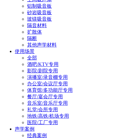
铝制吸音板
砂岩吸音板
玻镁吸音板
隔音材料
扩散体
隔断
其他声学材料
使用场景
全部
酒吧/KTV专用
影院/剧院专用
演播室/录音棚专用
办公室/会议厅专用
体育馆/多功能厅专用
餐厅/宴会厅专用
音乐室/音乐厅专用
礼堂/会所专用
地铁/高铁/机场专用
医院/工厂专用
声学案例
经典案例