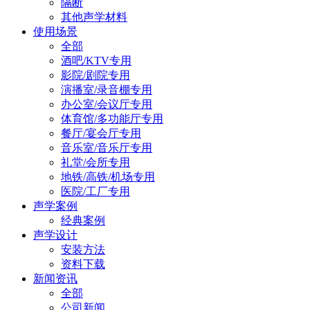
隔断
其他声学材料
使用场景
全部
酒吧/KTV专用
影院/剧院专用
演播室/录音棚专用
办公室/会议厅专用
体育馆/多功能厅专用
餐厅/宴会厅专用
音乐室/音乐厅专用
礼堂/会所专用
地铁/高铁/机场专用
医院/工厂专用
声学案例
经典案例
声学设计
安装方法
资料下载
新闻资讯
全部
公司新闻