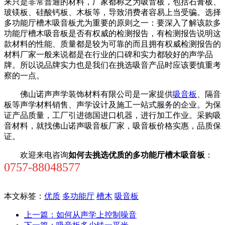
来只是非常普通的材料，厂家都称之为吸音板，包括石膏板、
玻镁板、硅酸钙板、木板等，导致消费者容易上当受骗。选择
多功能厅槽木吸音板尤为重要的原则之一：要深入了解该款多
功能厅槽木吸音板是否有权威的检测报告，有检测报告说明这
款材料的性能、质量都是较为可靠的而且拥有权威检测报告的
材料厂家一般来说都是在行业的口碑和实力都较好的声学品
牌。所以说品牌实力也是我们在挑选吸音产品时应该要慎重考
察的一点。
佛山诺声声学装饰材料有限公司是一家提供
吸音板
、隔音
板等声学材料销售、声学设计及施工一站式服务的企业。为保
证产品质量，工厂引进德国进口机器，进行加工作业。采购吸
音材料，就找佛山诺声吸音板厂家，吸音板价格实惠，品质保
证。
欢迎来电咨询
如何去挑选优质的多功能厅槽木吸音板
：
0757-88048577
本文标签：
优质
多功能厅
槽木
吸音板
上一篇
：如何从声学上控制噪音