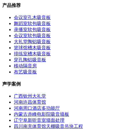
产品推荐
会议室孔木吸音板
舞蹈室软包吸音板
录播室软包吸音板
会议室软包吸音板
大礼堂陶铝吸音板
篮球馆槽木吸音板
排练室槽木吸音板
穿孔陶铝吸音板
移动隔音房
布艺吸音板
声学案例
广西钦州大礼堂
河南许昌体育馆
河南周口酒店多功能厅
内蒙古赤峰电影院吸音墙板
辽宁阜新听音室墙面处理
四川南充体育馆天棚吸音吊块工程