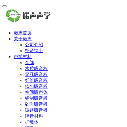
诺声首页
关于诺声
公司介绍
招贤纳士
声学材料
全部
木质吸音板
穿孔吸音板
纤维吸音板
软包吸音板
空间吸声体
铝制吸音板
砂岩吸音板
玻镁吸音板
隔音材料
扩散体