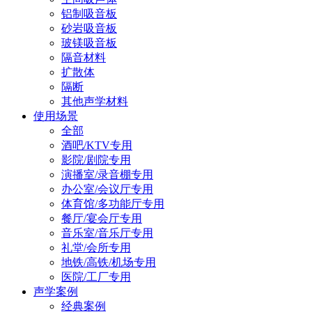
铝制吸音板
砂岩吸音板
玻镁吸音板
隔音材料
扩散体
隔断
其他声学材料
使用场景
全部
酒吧/KTV专用
影院/剧院专用
演播室/录音棚专用
办公室/会议厅专用
体育馆/多功能厅专用
餐厅/宴会厅专用
音乐室/音乐厅专用
礼堂/会所专用
地铁/高铁/机场专用
医院/工厂专用
声学案例
经典案例