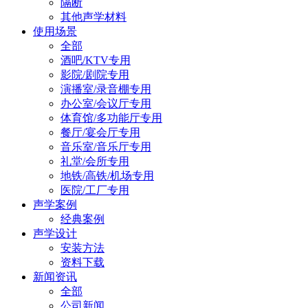
隔断
其他声学材料
使用场景
全部
酒吧/KTV专用
影院/剧院专用
演播室/录音棚专用
办公室/会议厅专用
体育馆/多功能厅专用
餐厅/宴会厅专用
音乐室/音乐厅专用
礼堂/会所专用
地铁/高铁/机场专用
医院/工厂专用
声学案例
经典案例
声学设计
安装方法
资料下载
新闻资讯
全部
公司新闻