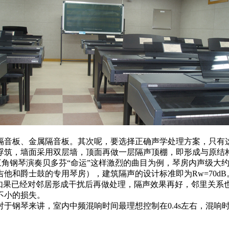
隔音板、金属隔音板。其次呢，要选择正确声学处理方案，只有
浮筑，墙面采用双层墙，顶面再做一层隔声顶棚，即形成与原结
角钢琴演奏贝多芬“命运”这样激烈的曲目为例，琴房内声级大约90-1
他和爵士鼓的专用琴房），建筑隔声的设计标准即为Rw=70d
，如果已经对邻居形成干扰后再做处理，隔声效果再好，邻里关系
不小的损失。
于钢琴来讲，室内中频混响时间最理想控制在0.4s左右，混响