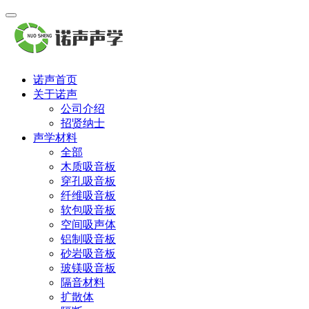
诺声首页
关于诺声
公司介绍
招贤纳士
声学材料
全部
木质吸音板
穿孔吸音板
纤维吸音板
软包吸音板
空间吸声体
铝制吸音板
砂岩吸音板
玻镁吸音板
隔音材料
扩散体