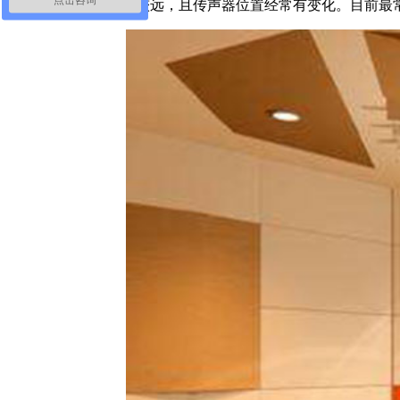
是传声器离棚的界面较远，且传声器位置经常有变化。目前最