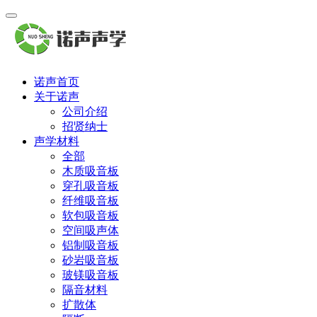
诺声首页
关于诺声
公司介绍
招贤纳士
声学材料
全部
木质吸音板
穿孔吸音板
纤维吸音板
软包吸音板
空间吸声体
铝制吸音板
砂岩吸音板
玻镁吸音板
隔音材料
扩散体