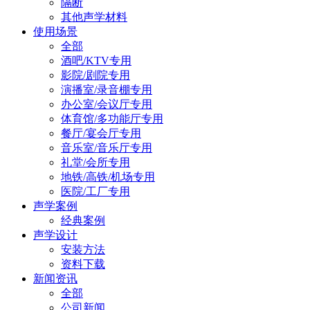
隔断
其他声学材料
使用场景
全部
酒吧/KTV专用
影院/剧院专用
演播室/录音棚专用
办公室/会议厅专用
体育馆/多功能厅专用
餐厅/宴会厅专用
音乐室/音乐厅专用
礼堂/会所专用
地铁/高铁/机场专用
医院/工厂专用
声学案例
经典案例
声学设计
安装方法
资料下载
新闻资讯
全部
公司新闻