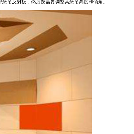
部悬吊反射板，然后按需要调整其悬吊高度和倾角。