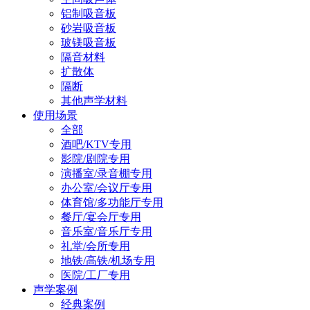
铝制吸音板
砂岩吸音板
玻镁吸音板
隔音材料
扩散体
隔断
其他声学材料
使用场景
全部
酒吧/KTV专用
影院/剧院专用
演播室/录音棚专用
办公室/会议厅专用
体育馆/多功能厅专用
餐厅/宴会厅专用
音乐室/音乐厅专用
礼堂/会所专用
地铁/高铁/机场专用
医院/工厂专用
声学案例
经典案例