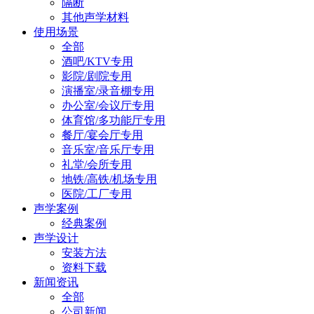
隔断
其他声学材料
使用场景
全部
酒吧/KTV专用
影院/剧院专用
演播室/录音棚专用
办公室/会议厅专用
体育馆/多功能厅专用
餐厅/宴会厅专用
音乐室/音乐厅专用
礼堂/会所专用
地铁/高铁/机场专用
医院/工厂专用
声学案例
经典案例
声学设计
安装方法
资料下载
新闻资讯
全部
公司新闻