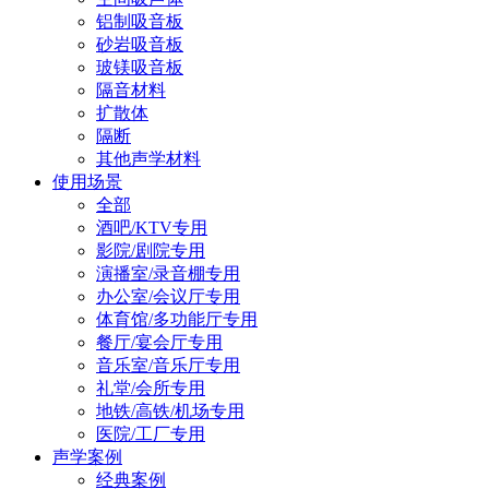
铝制吸音板
砂岩吸音板
玻镁吸音板
隔音材料
扩散体
隔断
其他声学材料
使用场景
全部
酒吧/KTV专用
影院/剧院专用
演播室/录音棚专用
办公室/会议厅专用
体育馆/多功能厅专用
餐厅/宴会厅专用
音乐室/音乐厅专用
礼堂/会所专用
地铁/高铁/机场专用
医院/工厂专用
声学案例
经典案例