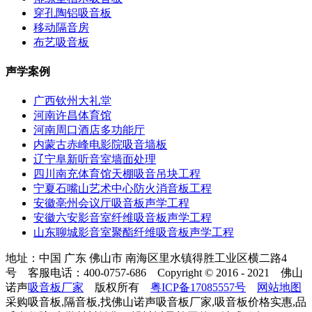
穿孔陶铝吸音板
移动隔音房
布艺吸音板
声学案例
广西钦州大礼堂
河南许昌体育馆
河南周口酒店多功能厅
内蒙古赤峰电影院吸音墙板
辽宁阜新听音室墙面处理
四川南充体育馆天棚吸音吊块工程
宁夏石嘴山艺术中心防火消音板工程
安徽亳州会议厅吸音板声学工程
安徽六安影音室纤维吸音板声学工程
山东聊城影音室聚酯纤维吸音板声学工程
地址：中国 广东 佛山市 南海区里水镇得胜工业区横二路4
号 客服电话：400-0757-686 Copyright © 2016 - 2021 佛山
诺声
吸音板厂家
版权所有
粤ICP备17085557号
网站地图
采购吸音板,隔音板,找佛山诺声吸音板厂家,吸音板价格实惠,品