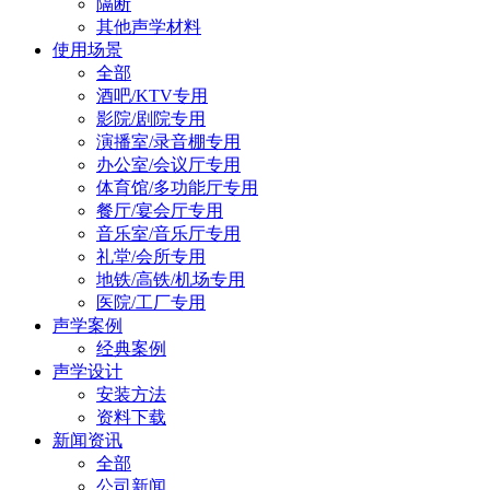
隔断
其他声学材料
使用场景
全部
酒吧/KTV专用
影院/剧院专用
演播室/录音棚专用
办公室/会议厅专用
体育馆/多功能厅专用
餐厅/宴会厅专用
音乐室/音乐厅专用
礼堂/会所专用
地铁/高铁/机场专用
医院/工厂专用
声学案例
经典案例
声学设计
安装方法
资料下载
新闻资讯
全部
公司新闻