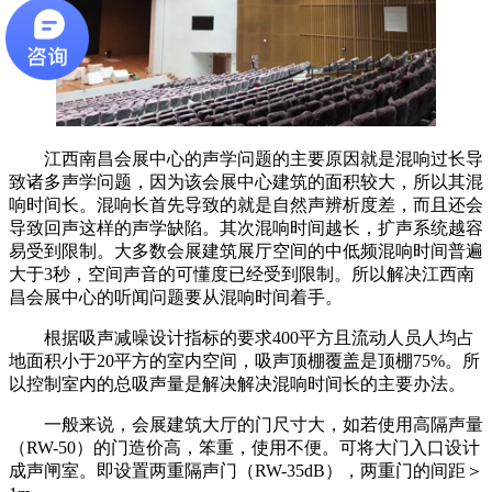
江西南昌会展中心的声学问题的主要原因就是混响过长导
致诸多声学问题，因为该会展中心建筑的面积较大，所以其混
响时间长。混响长首先导致的就是自然声辨析度差，而且还会
导致回声这样的声学缺陷。其次混响时间越长，扩声系统越容
易受到限制。大多数会展建筑展厅空间的中低频混响时间普遍
大于3秒，空间声音的可懂度已经受到限制。所以解决江西南
昌会展中心的听闻问题要从混响时间着手。
根据吸声减噪设计指标的要求400平方且流动人员人均占
地面积小于20平方的室内空间，吸声顶棚覆盖是顶棚75%。所
以控制室内的总吸声量是解决解决混响时间长的主要办法。
一般来说，会展建筑大厅的门尺寸大，如若使用高隔声量
（RW-50）的门造价高，笨重，使用不便。可将大门入口设计
成声闸室。即设置两重隔声门（RW-35dB），两重门的间距＞