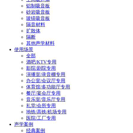
铝制吸音板
砂岩吸音板
玻镁吸音板
隔音材料
扩散体
隔断
其他声学材料
使用场景
全部
酒吧/KTV专用
影院/剧院专用
演播室/录音棚专用
办公室/会议厅专用
体育馆/多功能厅专用
餐厅/宴会厅专用
音乐室/音乐厅专用
礼堂/会所专用
地铁/高铁/机场专用
医院/工厂专用
声学案例
经典案例