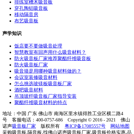
排练室槽木吸音板
穿孔陶铝吸音板
移动隔音房
布艺吸音板
声学知识
饭店要不要做吸音处理
智慧教室有回声用什么吸音材料？
防火吸音板厂家推荐聚酯纤维吸音板
防火吸音板厂家
吸音墙是用哪种吸音材料做的？
会议室装修吸音材料
怎么挑选玻镁板吸音板厂家
酒吧吸音材料
吊顶玻纤吸音板厂家指导安装
聚酯纤维吸音材料的特点
地址：中国 广东 佛山市 南海区里水镇得胜工业区横二路4
号 客服电话：400-0757-686 Copyright © 2016 - 2021 佛山
诺声
吸音板厂家
版权所有
粤ICP备17085557号
网站地图
采购吸音板,隔音板,找佛山诺声吸音板厂家,吸音板价格实惠,品