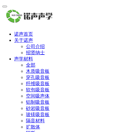
诺声首页
关于诺声
公司介绍
招贤纳士
声学材料
全部
木质吸音板
穿孔吸音板
纤维吸音板
软包吸音板
空间吸声体
铝制吸音板
砂岩吸音板
玻镁吸音板
隔音材料
扩散体