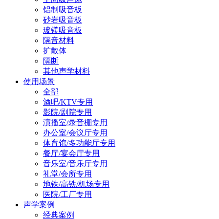
铝制吸音板
砂岩吸音板
玻镁吸音板
隔音材料
扩散体
隔断
其他声学材料
使用场景
全部
酒吧/KTV专用
影院/剧院专用
演播室/录音棚专用
办公室/会议厅专用
体育馆/多功能厅专用
餐厅/宴会厅专用
音乐室/音乐厅专用
礼堂/会所专用
地铁/高铁/机场专用
医院/工厂专用
声学案例
经典案例