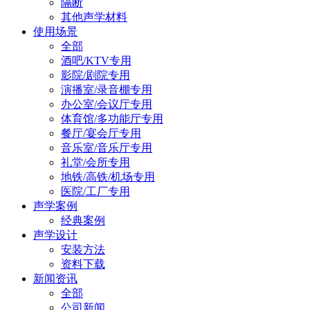
隔断
其他声学材料
使用场景
全部
酒吧/KTV专用
影院/剧院专用
演播室/录音棚专用
办公室/会议厅专用
体育馆/多功能厅专用
餐厅/宴会厅专用
音乐室/音乐厅专用
礼堂/会所专用
地铁/高铁/机场专用
医院/工厂专用
声学案例
经典案例
声学设计
安装方法
资料下载
新闻资讯
全部
公司新闻