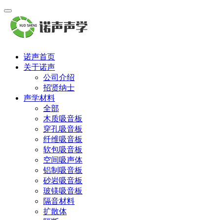
诺声首页
关于诺声
公司介绍
招贤纳士
声学材料
全部
木质吸音板
穿孔吸音板
纤维吸音板
软包吸音板
空间吸声体
铝制吸音板
砂岩吸音板
玻镁吸音板
隔音材料
扩散体