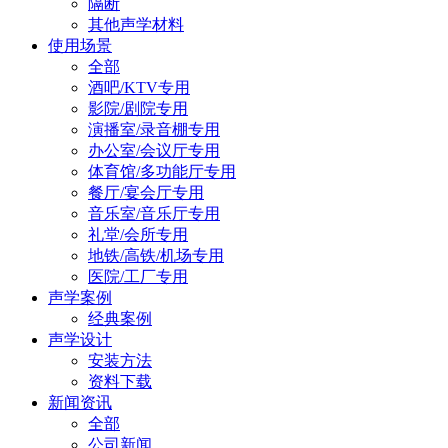
隔断
其他声学材料
使用场景
全部
酒吧/KTV专用
影院/剧院专用
演播室/录音棚专用
办公室/会议厅专用
体育馆/多功能厅专用
餐厅/宴会厅专用
音乐室/音乐厅专用
礼堂/会所专用
地铁/高铁/机场专用
医院/工厂专用
声学案例
经典案例
声学设计
安装方法
资料下载
新闻资讯
全部
公司新闻