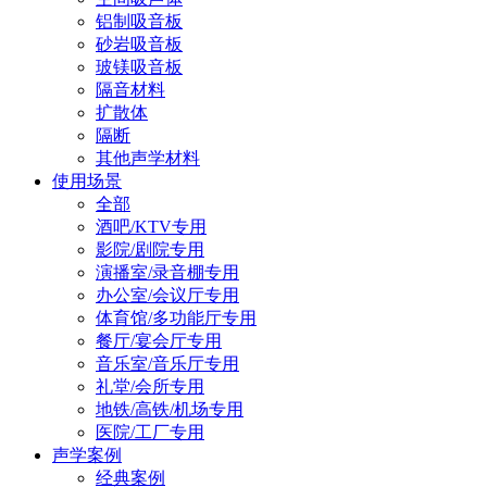
铝制吸音板
砂岩吸音板
玻镁吸音板
隔音材料
扩散体
隔断
其他声学材料
使用场景
全部
酒吧/KTV专用
影院/剧院专用
演播室/录音棚专用
办公室/会议厅专用
体育馆/多功能厅专用
餐厅/宴会厅专用
音乐室/音乐厅专用
礼堂/会所专用
地铁/高铁/机场专用
医院/工厂专用
声学案例
经典案例