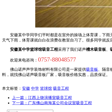
安徽某中学同学们平时都是在室外的操场上体育课，下雨
天气下雨，体育课就白白在浪费在教室自习了。很多同学就反
安徽某中学篮球馆吸音工程
采用了我们诺声
槽木吸音板
、
0757-88048577
欢迎来电咨询：
佛山诺声声学装饰材料有限公司是一家提供
吸音板
、隔音
料，就找佛山诺声吸音板厂家，吸音板价格实惠，品质保证。
本文标签：
安徽
中学
篮球馆
吸音工程
上一篇
：江西上饶演播室吸音工程
下一篇
：广东佛山南海某公司会议室吸音工程