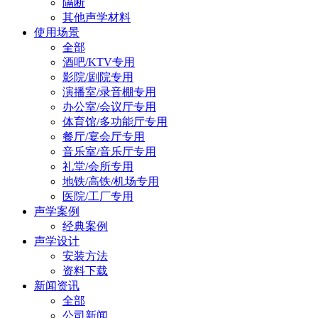
隔断
其他声学材料
使用场景
全部
酒吧/KTV专用
影院/剧院专用
演播室/录音棚专用
办公室/会议厅专用
体育馆/多功能厅专用
餐厅/宴会厅专用
音乐室/音乐厅专用
礼堂/会所专用
地铁/高铁/机场专用
医院/工厂专用
声学案例
经典案例
声学设计
安装方法
资料下载
新闻资讯
全部
公司新闻