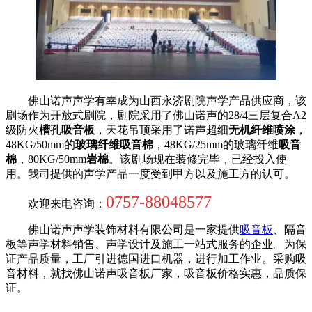
佛山诺声声学有幸成为山西永济剧院声学产品供应商，该
剧场作为开放式剧院，剧院采用了佛山诺声的28/4三层复合A2
级防火
槽孔吸音板
，天花吊顶采用了诺声超细
无机纤维喷涂
，
48KG/50mm的
玻璃纤维吸音棉
，48KG/25mm的玻璃纤维
吸音
棉
，80KG/50mm
岩棉
。该剧场现在装修完毕，已经投入使
用。我司提供的声学产品一度受到甲方以及施工方的认可。
0757-88048577
欢迎来电咨询：
佛山诺声声学装饰材料有限公司是一家提供
吸音板
、隔音
板等声学材料销售、声学设计及施工一站式服务的企业。为保
证产品质量，工厂引进德国进口机器，进行加工作业。采购吸
音材料，就找佛山诺声吸音板厂家，吸音板价格实惠，品质保
证。