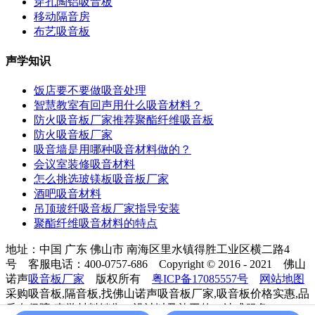
穿孔陶铝吸音板
移动隔音房
布艺吸音板
声学知识
饭店要不要做吸音处理
智慧教室有回声用什么吸音材料？
防火吸音板厂家推荐聚酯纤维吸音板
防火吸音板厂家
吸音墙是用哪种吸音材料做的？
会议室装修吸音材料
怎么挑选玻镁板吸音板厂家
酒吧吸音材料
吊顶玻纤吸音板厂家指导安装
聚酯纤维吸音材料的特点
地址：中国 广东 佛山市 南海区里水镇得胜工业区横二路4
号 客服电话：400-0757-686 Copyright © 2016 - 2021 佛山
诺声
吸音板厂家
版权所有
粤ICP备17085557号
网站地图
采购吸音板,隔音板,找佛山诺声吸音板厂家,吸音板价格实惠,品
质有保障!声学材料销售、设计以及施工的一站式服务!