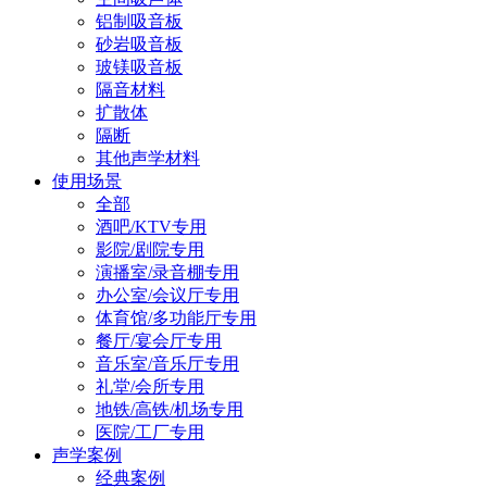
铝制吸音板
砂岩吸音板
玻镁吸音板
隔音材料
扩散体
隔断
其他声学材料
使用场景
全部
酒吧/KTV专用
影院/剧院专用
演播室/录音棚专用
办公室/会议厅专用
体育馆/多功能厅专用
餐厅/宴会厅专用
音乐室/音乐厅专用
礼堂/会所专用
地铁/高铁/机场专用
医院/工厂专用
声学案例
经典案例