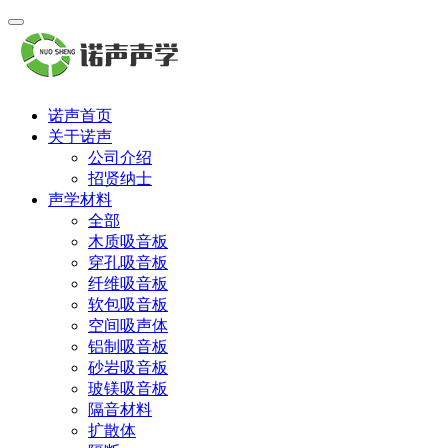
诺声首页
关于诺声
公司介绍
招贤纳士
声学材料
全部
木质吸音板
穿孔吸音板
纤维吸音板
软包吸音板
空间吸声体
铝制吸音板
砂岩吸音板
玻镁吸音板
隔音材料
扩散体