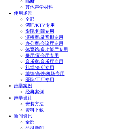
隔断
其他声学材料
使用场景
全部
酒吧/KTV专用
影院/剧院专用
演播室/录音棚专用
办公室/会议厅专用
体育馆/多功能厅专用
餐厅/宴会厅专用
音乐室/音乐厅专用
礼堂/会所专用
地铁/高铁/机场专用
医院/工厂专用
声学案例
经典案例
声学设计
安装方法
资料下载
新闻资讯
全部
公司新闻