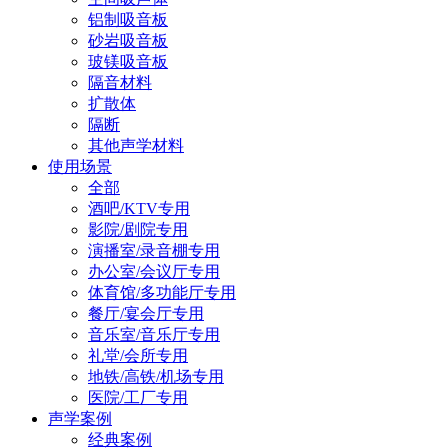
铝制吸音板
砂岩吸音板
玻镁吸音板
隔音材料
扩散体
隔断
其他声学材料
使用场景
全部
酒吧/KTV专用
影院/剧院专用
演播室/录音棚专用
办公室/会议厅专用
体育馆/多功能厅专用
餐厅/宴会厅专用
音乐室/音乐厅专用
礼堂/会所专用
地铁/高铁/机场专用
医院/工厂专用
声学案例
经典案例