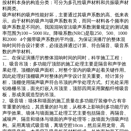
按材料本身的构造分类：可分为多孔性吸声材料和共振吸声材
料两类。
吸声材料的吸声性能好坏，主要通过其吸声系数的高、低来表
示。由于材料的吸声与吸声系数有关，而同一材料各个频率的
吸声系数是不同的。我国混响室法吸声系数测量规定的测试频
率范围为100～5000 Hz。降噪系数(NRC)是取250、500、1000
和2000 4个频带吸声系数的平均值。为保证演播厅的整体混
响时间符合设计要求，必须选择通过计算、符合隔音、吸音系
数的声学材料。
二、在保证演播厅的整体混响时间的同时，科学施工工程：
1、吸音吊顶：多功能厅顶部的施工处理主要是隔音和声学效
果处理。顶棚的吸声面积，对整个室内的吸声起着关键作用。
因此处理好顶棚吸声对整体的声学设计至关重要。经计算分
析，顶棚使用隔声吸声符合吊顶的声学处理方式。灯光处采用
铝格栅吊顶，面光灯嵌入吊顶里，顶部四周采用聚酯纤维吸音
板，形成美观造型的吊顶。
2、吸音墙：墙体和墙面的施工质量在多功能厅装修中占有非
常重要的地位，其质量的好与差，从根本上影响到多功能厅的
声学效果。墙体与墙面施工处理工艺主要包括隔音、再隔音、
减噪声、隔音和墙体与墙面的声学处理等；故墙面为强吸声结
构。采用离墙式吸音墙，离墙空腔10cm，然后采用龙骨、高