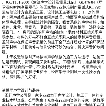
、JGJ/T131-2000《建筑声学设计及测量规范》 GBJ76-84《厅
堂混响时间测量规范》等国家和行业标准制作量贩式KTV改
造装修设计方案及施工图。设计施工主要包括： 1、房间隔
声：隔声处理主要包括吊顶隔声处理、地面隔声减振处理和墙
体隔声处理，选择经过计算的隔音、吸音系数的声学材料，如
吊件、龙骨、隔音毡、吸音棉、吸音板、装饰板等，选择专业
隔音门。2、房间的混响和声场的控制：装修材料直接关系声
场参数。材料的好与不好也直接关系到人的健康和声音质量。
圣轩声学在保证声音质量的前提下全部选择经过计算的环保型
声学材料，并把装修与装饰设计巧妙的结合，解决声音扩散问
题。
由于改造装修时严格按照声学装修的施工方法进行，边施工
边进行测试，发现问题又及时解决。工程结束后，通县量贩式
KTV面貌焕然一新，不但外观达到设计要求，，各项声学指
标也达到了国家和行业标准，经声学专业测试一次性验收合
格。得到客户的好评。
演播厅声学设计与装修
圣轩声学公司是一家专业致力于声学设计、施工于一体的专
业技术型企业。公司聚集了众多在行业内资深的专家，以雄厚
的科技人才优势打造建声专业领域，建声工程设计和施工在国