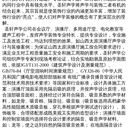
内同行业中具有领先水平。圣轩声学将声学与装饰二者有机的
结合起来，其宗旨就是使装饰行业的内涵更加丰富，增加了装
饰行业的“亮点”，使人们对声学装修的概念有了更深层次的理
解。
圣轩声学公司在会议厅、演播厅、多用途厅堂、电化教室等
建声工程中，发挥声学装饰专业特长，提供专业设计，专业施
工及改造工程，均达到理想的效果。如山西太原演播厅声学设
计与装修案例：为保证山西太原演播厅施工按合同要求进行，
满足业主对工程质量施工安全和施工周期的要求，圣轩声学公
司组织声学专家到现场考察论证，结合实地勘测及原始平面图
纸，依据JGJ/T131-2000《建筑声学设计及测量规范》、
GBJ76-84《厅堂混响时间测量规范》、GYJ26-86《中华人民
共和国广播电影电视部部颁标准 有线广播录音播音室设计规
范和技术用房技术要求》等国家和行业标准，设计具体施工方
案：演播厅顶面采用先隔后吸的原理，并按声学设计原理，结
合顶部吸音面积，选择经过计算符合隔音、吸音系数的声学材
料，如龙骨、吸音棉、隔音毡、吸音板（吸音板选用高档豪华
高性能阻燃木质吸音板，穿孔率根据声学测试进行设计）、装
饰板等，合理搭配形成既美观又实用的造型设计；演播厅墙面
和控制室墙面均选择符合设计要求的隔音、吸音声学材料。
如：龙等，使之达到自然的隔音吸音效果； 在地面隔音设计