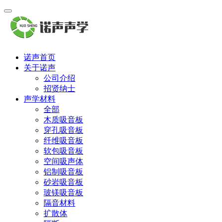
诺声首页
关于诺声
公司介绍
招贤纳士
声学材料
全部
木质吸音板
穿孔吸音板
纤维吸音板
软包吸音板
空间吸声体
铝制吸音板
砂岩吸音板
玻镁吸音板
隔音材料
扩散体