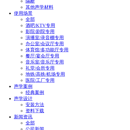
隔断
其他声学材料
使用场景
全部
酒吧/KTV专用
影院/剧院专用
演播室/录音棚专用
办公室/会议厅专用
体育馆/多功能厅专用
餐厅/宴会厅专用
音乐室/音乐厅专用
礼堂/会所专用
地铁/高铁/机场专用
医院/工厂专用
声学案例
经典案例
声学设计
安装方法
资料下载
新闻资讯
全部
公司新闻