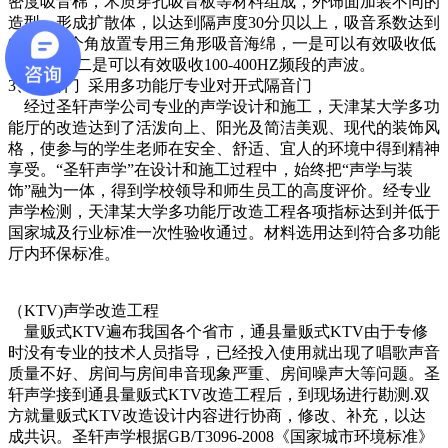
密度吸音棉，木质穿孔吸音板等材料组成，外饰面加装不同的
造型，形成扩散体，以达到隔声度30分贝以上，吸音系数达到
0.06。每个角放置专用三角形吸音海绵，一是可以有效吸收低
频驻波.，二是可以有效吸收100-400HZ频段的声波。
3、隔音门 采用多功能厅专业对开式隔音门
经过圣轩声学公司专业的声学设计和施工，天津某大学多功
能厅的改造达到了活泼向上、阳光及简洁美观、现代的装饰风
格，使参与的学生老师在安全、舒适、宜人的环境中得到精神
享受。“圣轩声学”在设计和施工过程中，始终把“声学与装
饰”融为一体，得到学校领导和师生员工的高度评价。经专业
声学检测，天津某大学多功能厅改造工程各项指标达到并低于
国家城及行业标准一次性验收通过。材料选用达到符合多功能
厅内环保标准。
（KTV)声学改造工程
量贩式KTV遍布我国各个省市，通县量贩式KTV由于专修
时没有专业的技术人员指导，已经投入使用就出现了唱歌声音
质量不好、房间与房间串音现象严重、房间噪声大等问题。圣
轩声学接到通县量贩式KTV改造工程后，到现场进行勘测.双
方就量贩式KTV改造设计内容进行协商，修改、补充，以达
成共识。圣轩声学根据GB/T3096-2008《国家城市环境标准》