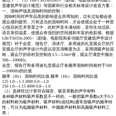
规范 》；（3）GB/T50356-2005<《剧场、电影院和多功能厅
堂建筑声学设计规范》等国家和行业相关标准设计改造方案：
一、混响声场及混响时间的控制：
混响时间对声学品质的影响是众所周知的，过长过短都会使
观众感到疲劳。只有适当的混响时间，才会使观众处于一种赏
心悦目的艺术享受之中，此时声音丰满动听，音符生动活跃、
语言亲切温柔，使观众有强烈的空间感和丰富的色彩感。根据
GB/T50356-2005<《剧场、电影院和多功能厅堂建筑声学设计
规范》对于会堂、报告厅、演讲厅、多用途的礼堂观众厅的厅
堂观众厅的声学设计均是以语言清晰度为主，采用强吸声短混
响，观众厅的容积宜控制在3.5—5.0m³/座，观众厅满堂中频在
500—1000Hz。
会堂、报告厅和多用途礼堂观众厅各频率混响时间相对于500
—1000Hz的比值
频率（Hz） 混响时间比值 频率（Hz） 混响时间比值
125 1.0—1.3 2000 0.9—1.0
250 1.0---1.15 4000 0.8—1.0
（2）选择经过计算符合隔音、吸音系数的声学材料
各种吸声材料吸声系数是不一样的。一般把吸声系数α大于0.3
的材料称为吸声材料。吸声材料(或结构)通常按吸声的频率特
性，可分为低频吸声材料、中频吸声材料和高频吸声材料三
类；