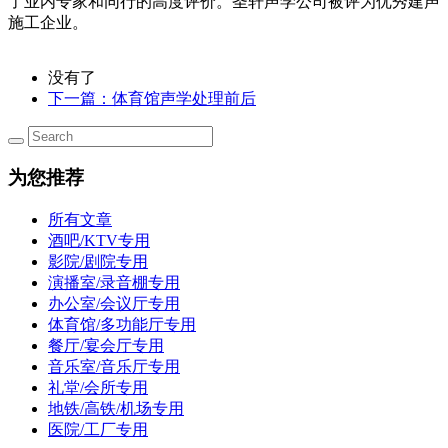
了业内专家和同行的高度评价。圣轩声学公司被评为优秀建声
施工企业。
没有了
下一篇
：体育馆声学处理前后
为您推荐
所有文章
酒吧/KTV专用
影院/剧院专用
演播室/录音棚专用
办公室/会议厅专用
体育馆/多功能厅专用
餐厅/宴会厅专用
音乐室/音乐厅专用
礼堂/会所专用
地铁/高铁/机场专用
医院/工厂专用