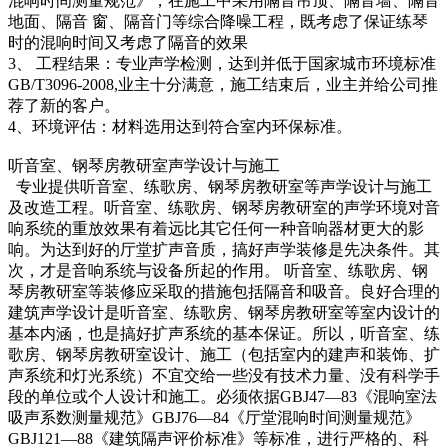
混响时间测量规范》，在施工中采用隔音吊顶、隔音墙、隔音
地面、隔音 窗、隔音门等综合降噪工程，既考虑了保证练琴
时的混响时间又考虑了隔音的效果
3、 工程结果：专业声学检测，达到并低于国家城市环境标准
GB/T3096-2008,业主十分满意，施工结束后，业主并给公司推
荐了新的客户。
4、环境评估：材料选用达到符合室内环保标准。
听音室、钢琴房教研室声学设计与施工
专业提供听音室、练歌房、钢琴房教研室等声学设计与施工
及改造工程。听音室、练歌房、钢琴房教研室的声学环境对音
响系统的重放效果有着远比其它任何一种音响器材更大的影
响。为达到好的厅堂扩声音质，搞好声学装修是先决条件。其
次，才是音响系统与设备所起的作用。 听音室、练歌房、钢
琴房教研室等装修应采取的措施包括隔音和吸音。良好合理的
建筑声学设计是听音室、练歌房、钢琴房教研室等室内设计的
基本内涵，也是搞好扩声系统的基本保证。所以，听音室、练
歌房、钢琴房教研室设计、施工（包括室内的建声和装饰、扩
声系统和灯光系统）不宜交给一些没有技术力量、没有科学手
段的单位或个人设计和施工。必须依据GBJ47—83《混响室法
吸声系数测量规范》GBJ76—84《厅堂混响时间测量规范》
GBJ121—88《建筑隔声评价标准》等标准，进行严格的、科