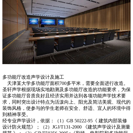
多功能厅改造声学设计及施工
天津某大学多功能厅面积700多平米，需要全面进行改造。
圣轩声学根据现场实地勘测及多功能厅改造的功能要求，为保
证多功能厅音质良好且经济实用并达到各项功能声学技术要
求，同时突出设计特点为活泼向上、阳光及简洁美观、现代的
装饰风格，使参与的学生老师在安全、舒适、宜人的环境中得
到精神享受。
经专业声学设计，依据：（1）GB 50222-95《 建筑内部装修
设计防火规范》；（2）JGJ/T131-2000 《建筑声学设计及测量