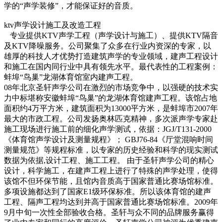
学的“声学装修”，才能保证好的音质。
ktv声学设计施工及改造工程
专业提供KTV声学工程（声学设计与施工）、提供KTV隔音
及KTV降噪服务。公司聚集了众多在行业内资深的专家，以
雄厚的科技人才优势打造建筑声学的专业领域，建声工程设计
和施工在国内同行业中具有领先水平。最代表性的工程案例：
蚌埠“鸟巢”龙湖体育馆室内建声工程。
08年北京圣轩声学公司在激烈的市场竞争中，以强硬的技术实
力中标堪称安徽蚌埠“鸟巢”的龙湖体育馆建声工程。该馆占地
面积约4万平方米，建筑面积为13000平方米，是蚌埠市2007年
最大的市政工程。公司发扬奥林匹克精神，多次派声学专家赴
施工现场进行施工前的细化声学测试，依据：JGJ/T131-2000
《体育馆声学设计及测量规程》； GBJ76-84《厅堂混响时间
测量规范》等规程标准，以专家的历史经验和科学的现实测试
数据为依据,设计工程、施工工程。 由于圣轩声学公司的精心
设计，科学施工，在建声工程上进行了特殊的声学处理，使得
该馆不但环保节能，且馆内音质高于国家普通比赛场馆标准。
多项设施都达到了国家E1级环保标准。所以该体育馆的建声
工程、隔声工程均达到并高于国家普通比赛场馆标准。2009年
9月中旬一次性全部验收合格。圣轩与众不同的品牌服务赢得