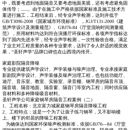
中，既要考虑到地面隔音又要考虑地面美观，还有考虑避免固
体传导；......。由于在施工中严格依据国家标准及施工技术方
案进行施工，工程结束后，经专业声学检测，达到并低于
GB/T3096-2008《国家城市环境标准》 ，JGJ/T131-2000《建
筑声学设计及测量规范》、GBJ76-84《厅堂混响时间测量规
范》，所用材料均达到符合演播厅环保标准，各项声学指标达
到了国内先进水平，经专业声学检测，一次性验收合格。满足
了业主对工程质量的各种专业要求，达到了令人舒适的视觉效
果，“圣轩声学”品牌口碑也在山西境内传开。
家庭影院隔音降噪
专业提供建筑声学设计、声学装修与噪声治理。专业承接家庭
影剧院声学设计、声学装修及噪声治理工程，也包括功能厅、
迪厅、音乐室、教室、实验室、录音棚、钢琴房的隔音吊顶、
隔音墙、隔音地面、隔音窗、隔音门等室内工程；同时供应隔
音材料和多种降噪吸音材料。
圣轩声学公司家庭钢琴房隔音工程案例（二）
1、工程名称：北京富力城家庭钢琴房隔音降噪工程
2、工程特点：这是一个为了让孩子练习钢琴，又不影响楼
上、楼下的邻居的降噪工程案例。
为确保达到国家环保噪声检测标准，依据GBJ76—84《厅堂